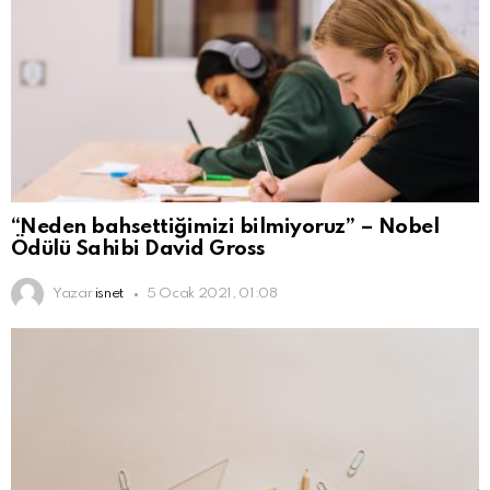
“Neden bahsettiğimizi bilmiyoruz” – Nobel
Ödülü Sahibi David Gross
Yazar
isnet
5 Ocak 2021, 01:08