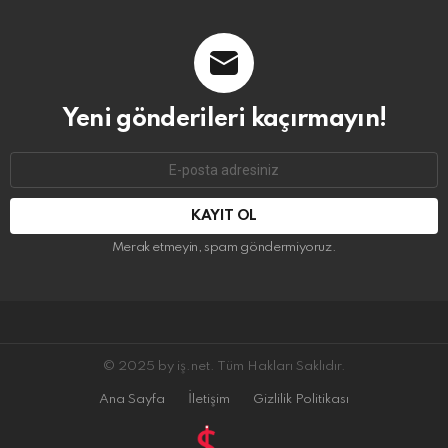
Yeni gönderileri kaçırmayın!
E-
mail
adresi:
Merak etmeyin, spam göndermiyoruz.
© 2025 by iş.net. Tüm Hakları Saklıdır.
Ana Sayfa
İletişim
Gizlilik Politikası