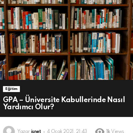
Eğitim
GPA – Üniversite Kabullerinde Nasıl
Yardımcı Olur?
Yazar
isnet
4 Ocak 2021, 21:43
1k
Views