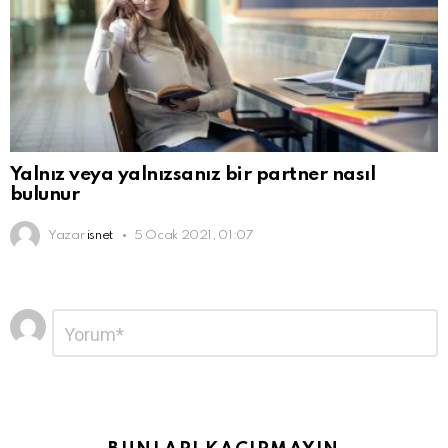
Yalnız veya yalnızsanız bir partner nasıl
bulunur
Yazar
isnet
5 Ocak 2021, 01:07
Bir
Yorum
*
yanıt
yazın