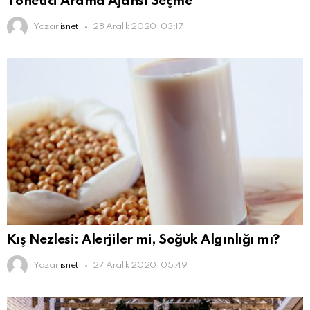
Yönetici Arama Ajansı Seçme
Yazar
isnet
28 Aralık 2020, 03:17
Kış Nezlesi: Alerjiler mi, Soğuk Algınlığı mı?
Yazar
isnet
27 Aralık 2020, 05:49