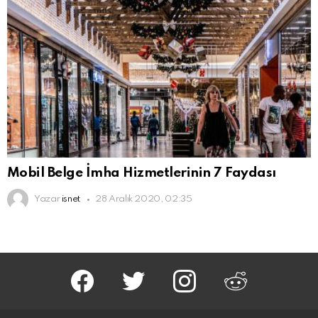
Mobil Belge İmha Hizmetlerinin 7 Faydası
Yazar
isnet
28 Aralık 2020, 02:35
facebook
twitter
instagram
reddit