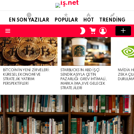
EN SON YAZILAR
POPULAR
HOT
TRENDING
ALIŞVERIŞ
OTURUM
SKIN
SEPETI
AÇ
ANAHTARI
Menü
EN
SON
YAZILAR
BITCOIN’IN YENI ZIRVELERI:
STARBUCKS’IN ABD İŞÇI
NVIDIA H
KÜRESEL EKONOMI VE
SENDIKASIYLA ÇETIN
ZEKA ÇIL
STRATEJIK YATIRIM
PAZARLIĞI: GREV İHTIMALI,
DURULMA 
PERSPEKTIFLERI
MARKA İMAJI VE GELECEK
STRATEJILERI