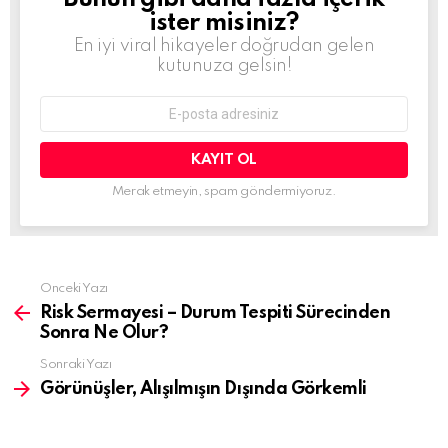
ister misiniz?
En iyi viral hikayeler doğrudan gelen
kutunuza gelsin!
E-
mail
adresi:
Merak etmeyin, spam göndermiyoruz.
Daha
Önceki Yazı
fazla
Risk Sermayesi – Durum Tespiti Sürecinden
gör
Sonra Ne Olur?
Sonraki Yazı
Görünüşler, Alışılmışın Dışında Görkemli