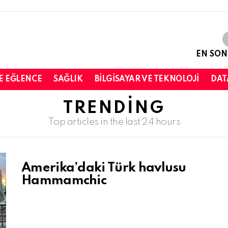
EN SON
E EĞLENCE
SAĞLIK
BILGISAYAR VE TEKNOLOJI
DAT
TRENDING
Top articles in the last 24 hours
Amerika’daki Türk havlusu
Hammamchic