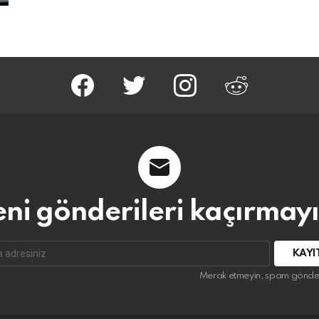
facebook
twitter
instagram
reddit
eni gönderileri kaçırmayı
Merak etmeyin, spam gönde