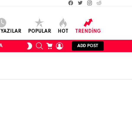
facebook
twitter
instagram
reddit
 YAZILAR
POPULAR
HOT
TRENDING
ARAMA
ALIŞVERIŞ
OTURUM
SKIN
A
ADD POST
SEPETI
AÇ
ANAHTARI