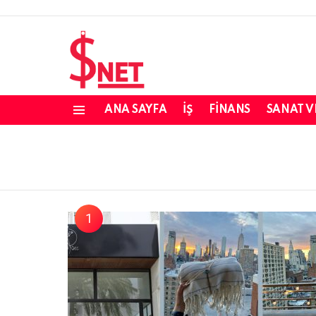
ANA SAYFA
İŞ
FINANS
SANAT V
Menü