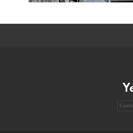
Y
E-
mail
adresi: