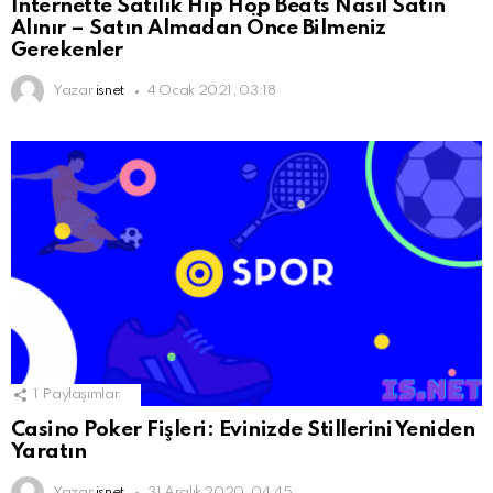
İnternette Satılık Hip Hop Beats Nasıl Satın
Alınır – Satın Almadan Önce Bilmeniz
Gerekenler
Yazar
isnet
4 Ocak 2021, 03:18
1
Paylaşımlar
Casino Poker Fişleri: Evinizde Stillerini Yeniden
Yaratın
Yazar
isnet
31 Aralık 2020, 04:45