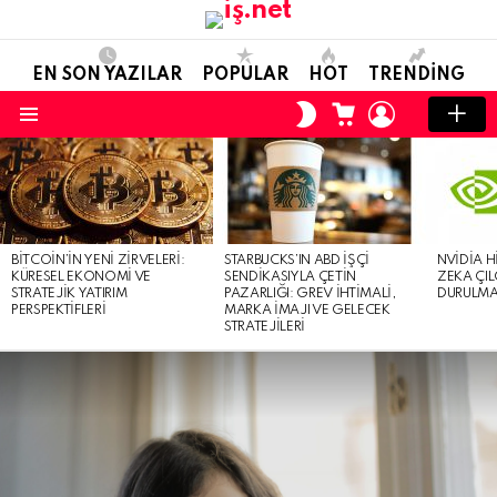
EN SON YAZILAR
POPULAR
HOT
TRENDING
ALIŞVERIŞ
OTURUM
SKIN
SEPETI
AÇ
ANAHTARI
Menü
EN
SON
YAZILAR
BITCOIN’IN YENI ZIRVELERI:
STARBUCKS’IN ABD İŞÇI
NVIDIA H
KÜRESEL EKONOMI VE
SENDIKASIYLA ÇETIN
ZEKA ÇIL
STRATEJIK YATIRIM
PAZARLIĞI: GREV İHTIMALI,
DURULMA 
PERSPEKTIFLERI
MARKA İMAJI VE GELECEK
STRATEJILERI