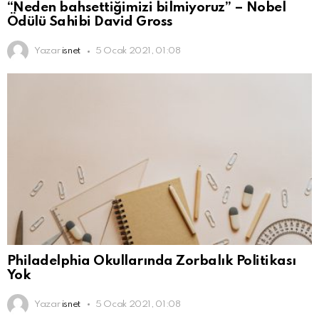
“Neden bahsettiğimizi bilmiyoruz” – Nobel
Ödülü Sahibi David Gross
Yazar
isnet
5 Ocak 2021, 01:08
Philadelphia Okullarında Zorbalık Politikası
Yok
Yazar
isnet
5 Ocak 2021, 01:08