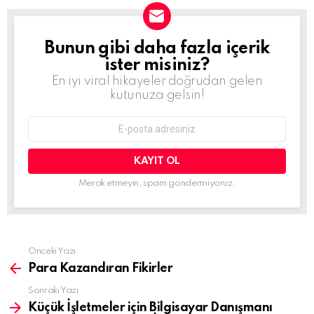
Bunun gibi daha fazla içerik
BÜLTEN
ister misiniz?
En iyi viral hikayeler doğrudan gelen
kutunuza gelsin!
E-
mail
adresi:
Merak etmeyin, spam göndermiyoruz.
Daha
Önceki Yazı
fazla
Para Kazandıran Fikirler
gör
Sonraki Yazı
Küçük İşletmeler için Bilgisayar Danışmanı