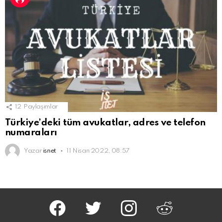
12
Paylaşımlar
Türkiye’deki tüm avukatlar, adres ve telefon
numaraları
Yazar
isnet
11 Nisan 2022, 08:57
facebook
twitter
instagram
reddit