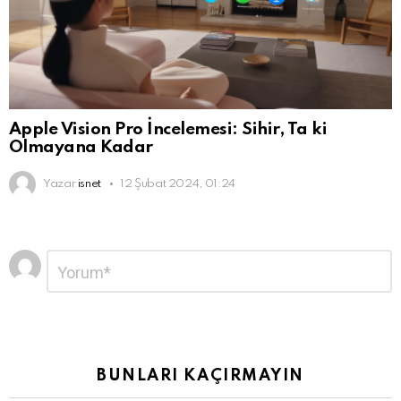
Apple Vision Pro İncelemesi: Sihir, Ta ki
Olmayana Kadar
Yazar
isnet
12 Şubat 2024, 01:24
Bir
Yorum
*
yanıt
yazın
BUNLARI KAÇIRMAYIN