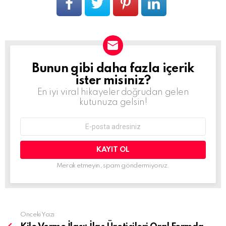
Bunun gibi daha fazla içerik
BÜLTEN
ister misiniz?
En iyi viral hikayeler doğrudan gelen
kutunuza gelsin!
E-
mail
adresi:
Merak etmeyin, spam göndermiyoruz.
Daha
Önceki Yazı
fazla