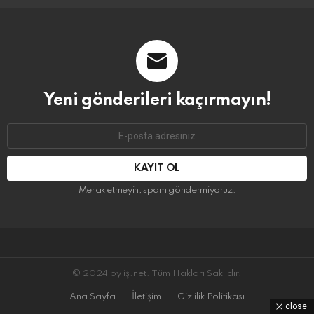
Yeni gönderileri kaçırmayın!
E-
mail
adresi:
Merak etmeyin, spam göndermiyoruz.
© 2024 by iş.net. Tüm Hakları Saklıdır.
Ana Sayfa
İletişim
Gizlilik Politikası
close