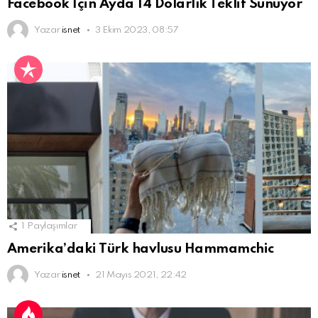
Facebook İçin Ayda 14 Dolarlık Teklif Sunuyor
Yazar
isnet
3 Ekim 2023, 08:57
1
Paylaşımlar
Amerika’daki Türk havlusu Hammamchic
Yazar
isnet
21 Mayıs 2021, 22:42