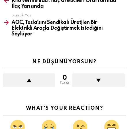
Kilo Verme İlacı: İlaç Üreticileri Oral Formda
gör
İlaç Yarışında
Sonraki Yazı
AOC, Tesla’sını Sendikalı Üretilen Bir
Elektrikli Araçla Değiştirmek İstediğini
Söylüyor
NE DÜŞÜNÜYORSUN?
0
Points
WHAT'S YOUR REACTION?