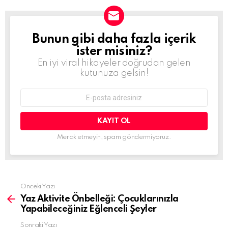
Bunun gibi daha fazla içerik
BÜLTEN
ister misiniz?
En iyi viral hikayeler doğrudan gelen
kutunuza gelsin!
E-
mail
adresi:
Merak etmeyin, spam göndermiyoruz.
Daha
Önceki Yazı
fazla
Yaz Aktivite Önbelleği: Çocuklarınızla
gör
Yapabileceğiniz Eğlenceli Şeyler
Sonraki Yazı