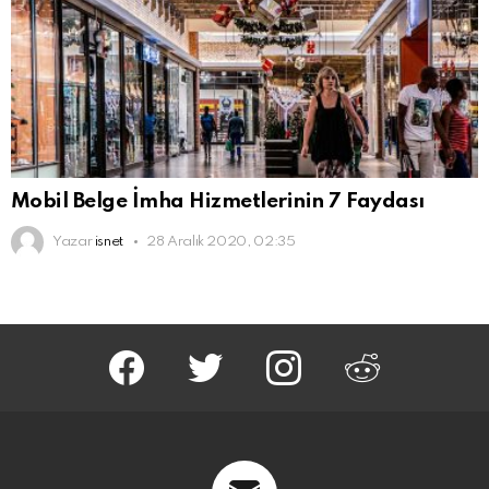
Mobil Belge İmha Hizmetlerinin 7 Faydası
Yazar
isnet
28 Aralık 2020, 02:35
facebook
twitter
instagram
reddit