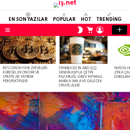
EN SON YAZILAR
POPULAR
HOT
TRENDING
ALIŞVERIŞ
OTURUM
SKIN
SEPETI
AÇ
ANAHTARI
Menü
EN
SON
YAZILAR
BITCOIN’IN YENI ZIRVELERI:
STARBUCKS’IN ABD İŞÇI
NVIDIA H
KÜRESEL EKONOMI VE
SENDIKASIYLA ÇETIN
ZEKA ÇIL
STRATEJIK YATIRIM
PAZARLIĞI: GREV İHTIMALI,
DURULMA 
PERSPEKTIFLERI
MARKA İMAJI VE GELECEK
STRATEJILERI