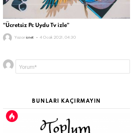
“Ücretsiz Pc Uydu Tv izle”
Yazar
isnet
4 Ocak 2021, 04:30
Bir
Yorum
*
yanıt
yazın
BUNLARI KAÇIRMAYIN