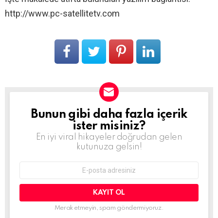
http://www.pc-satellitetv.com
Bunun gibi daha fazla içerik
BÜLTEN
ister misiniz?
En iyi viral hikayeler doğrudan gelen
kutunuza gelsin!
E-
mail
adresi:
Merak etmeyin, spam göndermiyoruz.