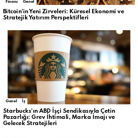
Finans
Genel
Bitcoin’in Yeni Zirveleri: Küresel Ekonomi ve
Stratejik Yatırım Perspektifleri
Genel
İş
Starbucks’ın ABD İşçi Sendikasıyla Çetin
Pazarlığı: Grev İhtimali, Marka İmajı ve
Gelecek Stratejileri