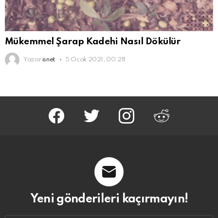
Mükemmel Şarap Kadehi Nasıl Dökülür
Yazar
isnet
5 Ocak 2021, 00:28
facebook
twitter
instagram
reddit
Yeni gönderileri kaçırmayın!