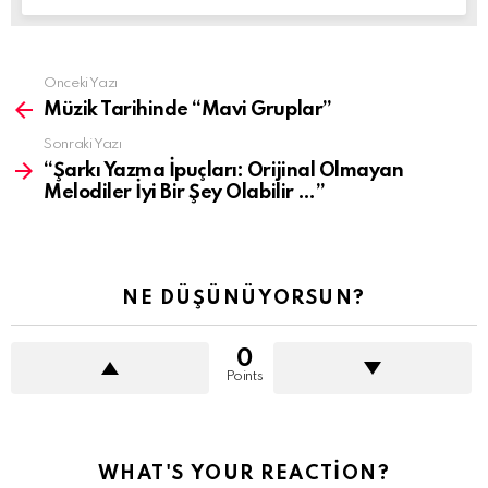
Daha
Önceki Yazı
fazla
Müzik Tarihinde “Mavi Gruplar”
gör
Sonraki Yazı
“Şarkı Yazma İpuçları: Orijinal Olmayan
Melodiler İyi Bir Şey Olabilir …”
NE DÜŞÜNÜYORSUN?
0
Points
WHAT'S YOUR REACTION?