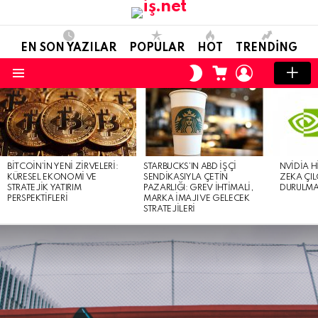
EN SON YAZILAR
POPULAR
HOT
TRENDING
ALIŞVERIŞ
OTURUM
SKIN
SEPETI
AÇ
ANAHTARI
Menü
EN
SON
YAZILAR
BITCOIN’IN YENI ZIRVELERI:
STARBUCKS’IN ABD İŞÇI
NVIDIA H
KÜRESEL EKONOMI VE
SENDIKASIYLA ÇETIN
ZEKA ÇIL
STRATEJIK YATIRIM
PAZARLIĞI: GREV İHTIMALI,
DURULMA 
PERSPEKTIFLERI
MARKA İMAJI VE GELECEK
STRATEJILERI