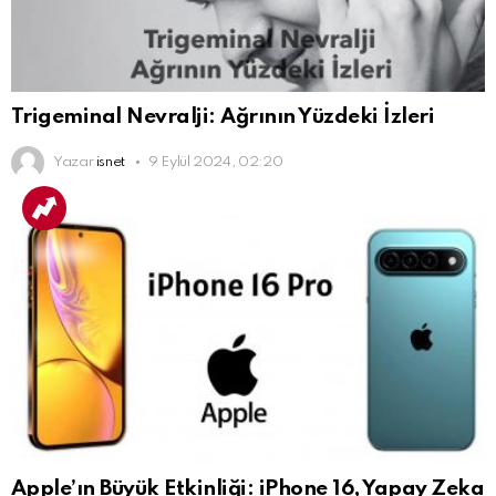
Trigeminal Nevralji: Ağrının Yüzdeki İzleri
Yazar
isnet
9 Eylül 2024, 02:20
Apple’ın Büyük Etkinliği: iPhone 16, Yapay Zeka