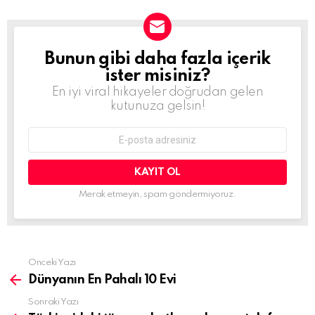
Bunun gibi daha fazla içerik
BÜLTEN
ister misiniz?
En iyi viral hikayeler doğrudan gelen
kutunuza gelsin!
E-
mail
adresi:
Merak etmeyin, spam göndermiyoruz.
Daha
Önceki Yazı
fazla
Dünyanın En Pahalı 10 Evi
gör
Sonraki Yazı