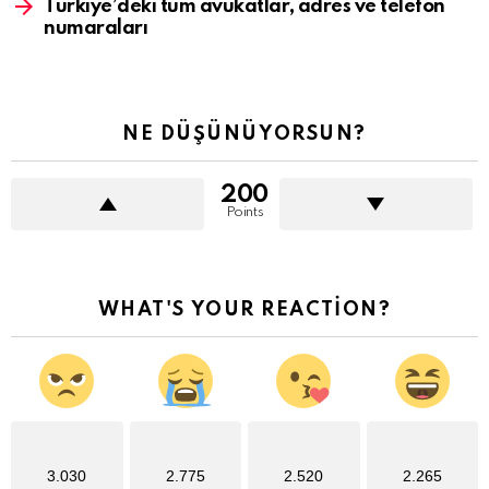
Türkiye’deki tüm avukatlar, adres ve telefon
numaraları
NE DÜŞÜNÜYORSUN?
200
Points
WHAT'S YOUR REACTION?
3.030
2.775
2.520
2.265