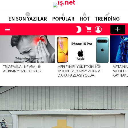
EN SON YAZILAR
POPULAR
HOT
TRENDING
ALIŞVERIŞ
OTURUM
SKIN
SEPETI
AÇ
ANAHTARI
Menü
EN
SON
YAZILAR
TRIGEMINAL NEVRALJI:
APPLE’IN BÜYÜK ETKINLIĞI:
META’NIN
AĞRININ YÜZDEKI İZLERI
IPHONE 16, YAPAY ZEKA VE
MODELI L
DAHA FAZLASI YOLDA!
KAYNAKLI