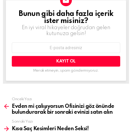
Bunun gibi daha fazla içerik
BÜLTEN
ister misiniz?
En iyi viral hikayeler doğrudan gelen
kutunuza gelsin!
E-
mail
adresi:
Merak etmeyin, spam göndermiyoruz.
Daha
Önceki Yazı
fazla
Evden mi çalışıyorsun Ofisinizi göz önünde
gör
bulundurarak bir sonraki evinizi satın alın
Sonraki Yazı
Kısa Saç Kesimleri Neden Seksi!