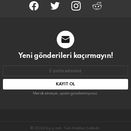
facebook
twitter
instagram
reddit
Yeni gönderileri kaçırmayın!
E-
mail
adresi:
Merak etmeyin, spam göndermiyoruz.
© 2024 by iş.net. Tüm Hakları Saklıdır.