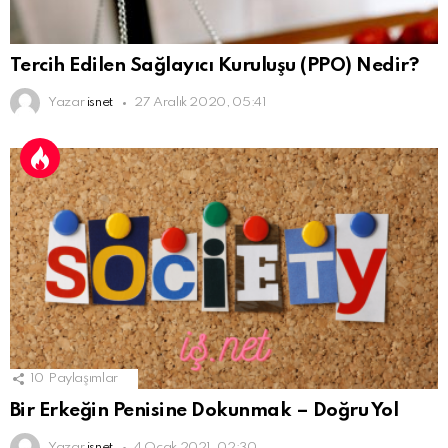
Tercih Edilen Sağlayıcı Kuruluşu (PPO) Nedir?
Yazar
isnet
27 Aralık 2020, 05:41
10
Paylaşımlar
Bir Erkeğin Penisine Dokunmak – Doğru Yol
Yazar
isnet
4 Ocak 2021, 02:30