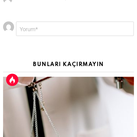
Bir
Yorum
*
yanıt
yazın
BUNLARI KAÇIRMAYIN