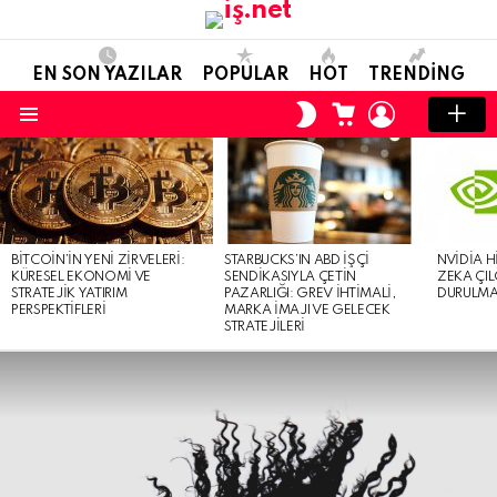
EN SON YAZILAR
POPULAR
HOT
TRENDING
ALIŞVERIŞ
OTURUM
SKIN
SEPETI
AÇ
ANAHTARI
Menü
EN
SON
YAZILAR
BITCOIN’IN YENI ZIRVELERI:
STARBUCKS’IN ABD İŞÇI
NVIDIA H
KÜRESEL EKONOMI VE
SENDIKASIYLA ÇETIN
ZEKA ÇIL
STRATEJIK YATIRIM
PAZARLIĞI: GREV İHTIMALI,
DURULMA 
PERSPEKTIFLERI
MARKA İMAJI VE GELECEK
STRATEJILERI